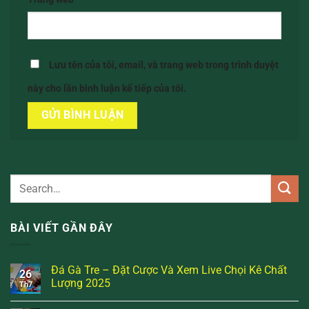
Lưu tên của tôi, email, và trang web trong trình duyệt
này cho lần bình luận kế tiếp của tôi.
BÀI VIẾT GẦN ĐÂY
Đá Gà Tre – Đặt Cược Và Xem Live Chọi Kê Chất
26
Lượng 2025
Th7