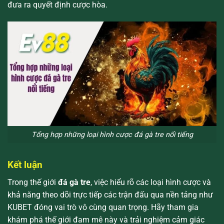
đưa ra quyết định cược hòa.
Tổng hợp những loại hình cược đá gà tre nổi tiếng
Kết luận
Trong thế giới
đá gà tre
, việc hiểu rõ các loại hình cược và
khả năng theo dõi trực tiếp các trận đấu qua nền tảng như
KUBET đóng vai trò vô cùng quan trọng. Hãy tham gia
khám phá thế giới đam mê này và trải nghiệm cảm giác