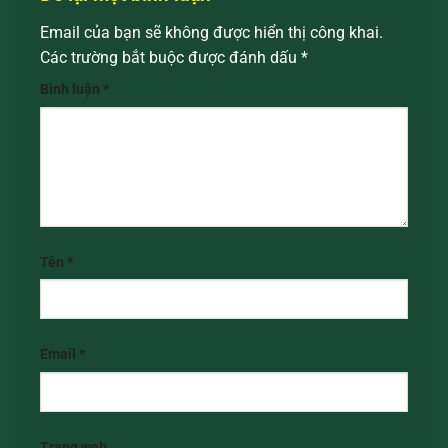
Email của bạn sẽ không được hiển thị công khai.
Các trường bắt buộc được đánh dấu
*
Bình luận
*
Tên
*
Email
*
Trang web