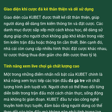
Giao diện khi cược đá kê thân thiện và dễ sử dụng
Giao diện của KUBET được thiết kế rất thân thiện, giúp
người dùng dễ dàng tìm kiếm thông tin và đặt cược. Các
danh mục được sắp xếp một cách khoa học, dễ dàng sử
dụng giúp cho người chơi không gặp khó khăn trong việc
tìm kiếm trận đấu hoặc thông tin cần thiết. Bên cạnh đó,
nhà cái còn cung cấp nhiều hình thức đặt cược khác nhau,
từ cược thắng thua đơn giản cho đến cược theo tỷ lệ.
Tính năng xem live chọi gà chất lượng cao
Một trong những điểm nhấn nổi bật của KUBET chính là
khả năng xem trực tiếp các trận đấu
đá gà tre
với chất
lượng hình ảnh tuyệt vời. Người chơi có thể theo dõi từng
diễn biến trong trận đấu một cách chân thực, sống động
mà không bị gián đoạn. KUBET đầu tư vào công nghệ
truyền hình trực tuyến, đảm bảo rằng người dùng có thể
theo dõi các trận đấu mà không gặp phải tình trạng lag