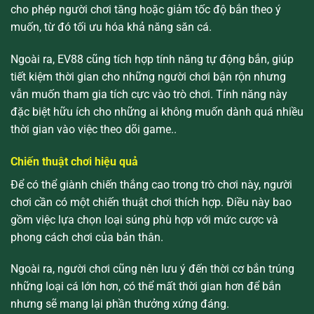
cho phép người chơi tăng hoặc giảm tốc độ bắn theo ý
muốn, từ đó tối ưu hóa khả năng săn cá.
Ngoài ra, EV88 cũng tích hợp tính năng tự động bắn, giúp
tiết kiệm thời gian cho những người chơi bận rộn nhưng
vẫn muốn tham gia tích cực vào trò chơi. Tính năng này
đặc biệt hữu ích cho những ai không muốn dành quá nhiều
thời gian vào việc theo dõi game..
Chiến thuật chơi hiệu quả
Để có thể giành chiến thắng cao trong trò chơi này, người
chơi cần có một chiến thuật chơi thích hợp. Điều này bao
gồm việc lựa chọn loại súng phù hợp với mức cược và
phong cách chơi của bản thân.
Ngoài ra, người chơi cũng nên lưu ý đến thời cơ bắn trúng
những loại cá lớn hơn, có thể mất thời gian hơn để bắn
nhưng sẽ mang lại phần thưởng xứng đáng.