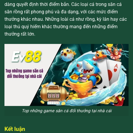
dàng quyết định thời điểm bắn. Các loại cá trong săn cá
săn rồng rất phong phú và đa dạng, với các mức điểm
thưởng khác nhau. Những loài cá như rồng, kỳ lân hay các
loại thú quý hiếm khác thường mang đến những điểm
thưởng rất lớn.
Top những game săn cá đổi thưởng tại nhà cái
Kết luận