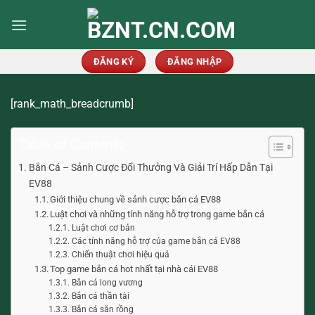
Bỏ
qua
nội
dung
ĐĂNG KÝ
ĐĂNG NHẬP
[rank_math_breadcrumb]
Table of Contents
Bắn Cá – Sảnh Cược Đổi Thưởng Và Giải Trí Hấp Dẫn Tại
EV88
Giới thiệu chung về sảnh cược bắn cá EV88
Luật chơi và những tính năng hỗ trợ trong game bắn cá
Luật chơi cơ bản
Các tính năng hỗ trợ của game bắn cá EV88
Chiến thuật chơi hiệu quả
Top game bắn cá hot nhất tại nhà cái EV88
Bắn cá long vương
Bắn cá thần tài
Bắn cá săn rồng