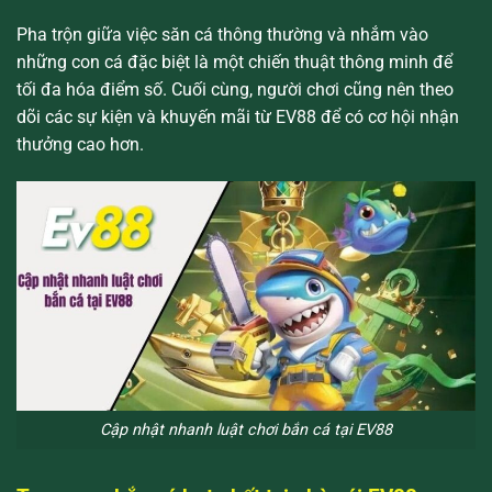
Pha trộn giữa việc săn cá thông thường và nhắm vào
những con cá đặc biệt là một chiến thuật thông minh để
tối đa hóa điểm số. Cuối cùng, người chơi cũng nên theo
dõi các sự kiện và khuyến mãi từ EV88 để có cơ hội nhận
thưởng cao hơn.
Cập nhật nhanh luật chơi bắn cá tại EV88